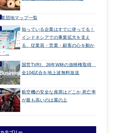
工業団地マップ一覧
知っている企業はすでに使ってる！
インドネシアでの事業拡大を支え
る、従業員・営業・顧客の心を動か
「...
国営TVRI、26年W杯の放映権取得
全104試合を地上波無料放送
航空機の安全な座席はどこか 死亡率
が最も高いのは翼の上
カテゴリー