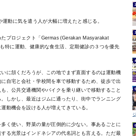
事や運動に気を遣う人が大幅に増えたと感じる。
クト「Germas (Gerakan Masyarakat
の中でも特に運動、健康的な食生活、定期健診の３つを優先
大いに頷くだろうが、この地でまず直面するのは運動機
的に自宅と会社・学校間を車で移動するため、徒歩で出
人も、公共交通機関やバイクを乗り継いで移動すること
る。しかし、最近はジムに通ったり、街中でランニング
に運動機会を設ける人が増えてきている。
ジ
を多く使い、野菜の量が圧倒的に少ない。事あるごとに
談する光景はインドネシアの代名詞とも言える。ただ最