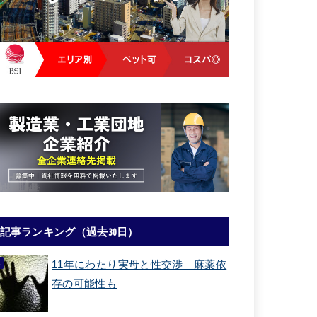
記事ランキング（過去30日）
11年にわたり実母と性交渉 麻薬依
存の可能性も