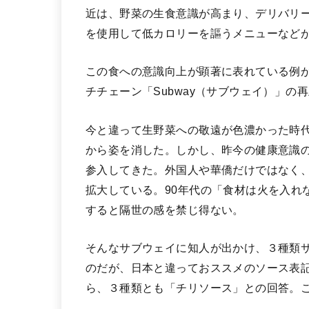
近は、野菜の生食意識が高まり、デリバリーフード
を使用して低カロリーを謳うメニューなど
この食への意識向上が顕著に表れている例が
チチェーン「Subway（サブウェイ）」の
今と違って生野菜への敬遠が色濃かった時
から姿を消した。しかし、昨今の健康意識
参入してきた。外国人や華僑だけではなく、
拡大している。90年代の「食材は火を入れ
すると隔世の感を禁じ得ない。
そんなサブウェイに知人が出かけ、３種類
のだが、日本と違っておススメのソース表
ら、３種類とも「チリソース」との回答。