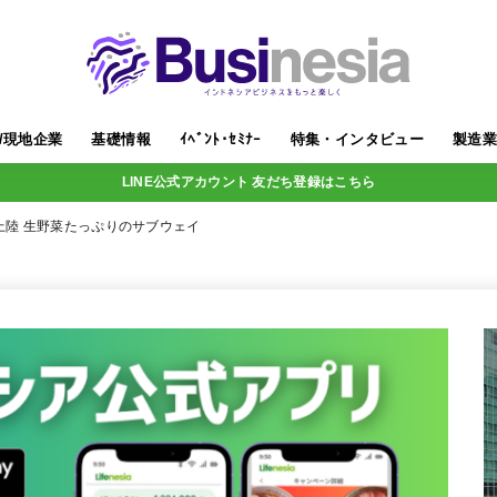
/現地企業
基礎情報
ｲﾍﾞﾝﾄ･ｾﾐﾅｰ
特集・インタビュー
製造
LINE公式アカウント 友だち登録はこちら
上陸 生野菜たっぷりのサブウェイ