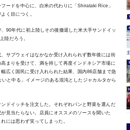
を中心に、白米の代わりに「Shirataki Rice」
がよく目につく。
、90年代に初上陸しその後撤退した米大手サンドイッ
再上陸だろう。
す
代、サブウェイはなかなか受け入れられず数年後には街
の高まりを受けて、満を持して再度インドネシア市場に
幅広く国民に受け入れられた結果、国内86店舗まで急
ないと中る」イメージのある混沌としたジャカルタから
サンドイッチを注文した。それぞれパンと野菜を選んだ
記が見当たらない。店員にオススメのソースを聞いた
これには思わず笑ってしまった。