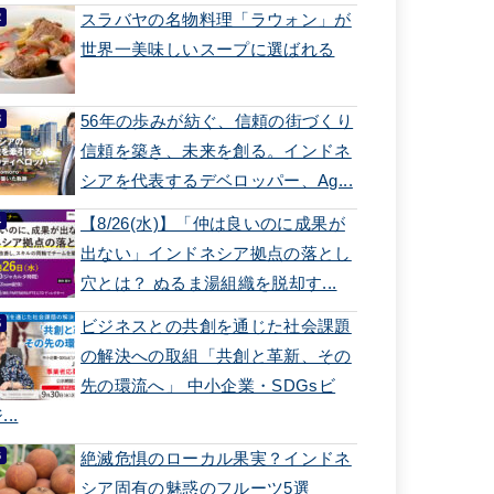
スラバヤの名物料理「ラウォン」が
世界一美味しいスープに選ばれる
56年の歩みが紡ぐ、信頼の街づくり
信頼を築き、未来を創る。インドネ
シアを代表するデベロッパー、Ag...
【8/26(水)】「仲は良いのに成果が
出ない」インドネシア拠点の落とし
穴とは？ ぬるま湯組織を脱却す...
ビジネスとの共創を通じた社会課題
の解決への取組「共創と革新、その
先の環流へ」 中小企業・SDGsビ
...
絶滅危惧のローカル果実？インドネ
シア固有の魅惑のフルーツ5選