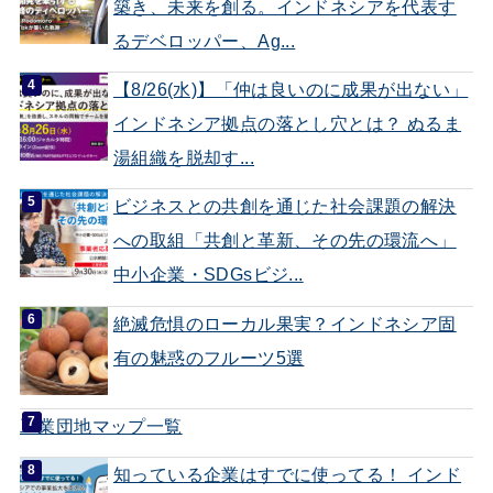
築き、未来を創る。インドネシアを代表す
るデベロッパー、Ag...
【8/26(水)】「仲は良いのに成果が出ない」
インドネシア拠点の落とし穴とは？ ぬるま
湯組織を脱却す...
ビジネスとの共創を通じた社会課題の解決
への取組「共創と革新、その先の環流へ」
中小企業・SDGsビジ...
絶滅危惧のローカル果実？インドネシア固
有の魅惑のフルーツ5選
工業団地マップ一覧
知っている企業はすでに使ってる！ インド