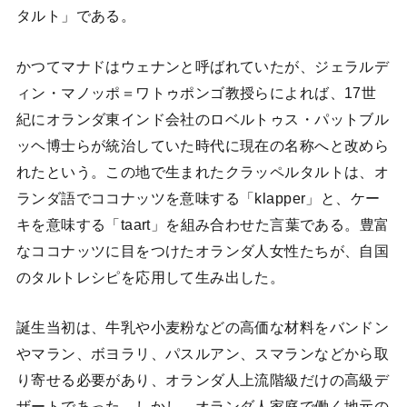
タルト」である。
かつてマナドはウェナンと呼ばれていたが、ジェラルデ
ィン・マノッポ＝ワトゥポンゴ教授らによれば、17世
紀にオランダ東インド会社のロベルトゥス・パットブル
ッヘ博士らが統治していた時代に現在の名称へと改めら
れたという。この地で生まれたクラッペルタルトは、オ
ランダ語でココナッツを意味する「klapper」と、ケー
キを意味する「taart」を組み合わせた言葉である。豊富
なココナッツに目をつけたオランダ人女性たちが、自国
のタルトレシピを応用して生み出した。
誕生当初は、牛乳や小麦粉などの高価な材料をバンドン
やマラン、ボヨラリ、パスルアン、スマランなどから取
り寄せる必要があり、オランダ人上流階級だけの高級デ
ザートであった。しかし、オランダ人家庭で働く地元の