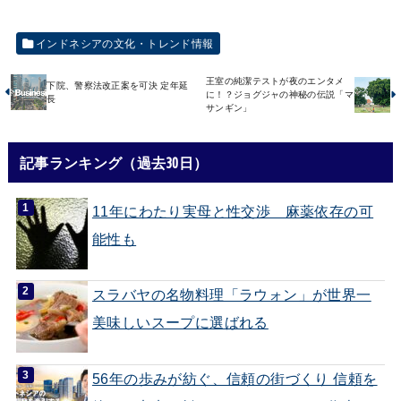
インドネシアの文化・トレンド情報
王室の純潔テストが夜のエンタメ
下院、警察法改正案を可決 定年延
に！？ジョグジャの神秘の伝説「マ
長
サンギン」
記事ランキング（過去30日）
11年にわたり実母と性交渉 麻薬依存の可
能性も
スラバヤの名物料理「ラウォン」が世界一
美味しいスープに選ばれる
56年の歩みが紡ぐ、信頼の街づくり 信頼を