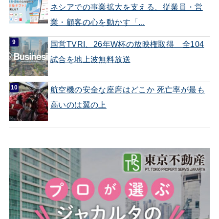
ネシアでの事業拡大を支える、従業員・営
業・顧客の心を動かす「...
国営TVRI、26年W杯の放映権取得 全104
試合を地上波無料放送
航空機の安全な座席はどこか 死亡率が最も
高いのは翼の上