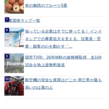
有の魅惑のフルーツ5選
工業団地マップ一覧
知っている企業はすでに使ってる！ インド
ネシアでの事業拡大を支える、従業員・営
業・顧客の心を動かす「...
国営TVRI、26年W杯の放映権取得 全104
試合を地上波無料放送
航空機の安全な座席はどこか 死亡率が最も
高いのは翼の上