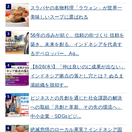
スラバヤの名物料理「ラウォン」が世界一
美味しいスープに選ばれる
56年の歩みが紡ぐ、信頼の街づくり 信頼を
築き、未来を創る。インドネシアを代表す
るデベロッパー、Ag...
【8/26(水)】「仲は良いのに成果が出ない」
インドネシア拠点の落とし穴とは？ ぬるま
湯組織を脱却す...
ビジネスとの共創を通じた社会課題の解決
への取組「共創と革新、その先の環流へ」
中小企業・SDGsビジ...
絶滅危惧のローカル果実？インドネシア固