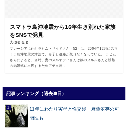
スマトラ島沖地震から16年生き別れた家族
をSNSで発見
2020.07.15
マレーシアに住むラヒム・サイドさん（52）は、2004年12月にスマ
トラ島沖地震の津波で、妻子と連絡が取れなくなっていた。 ラヒム
さんによると、当時、妻のスルヤティさんは娘のヌルルさんと親族
の結婚式に出席するためアチェ州...
記事ランキング（過去30日）
11年にわたり実母と性交渉 麻薬依存の可
能性も