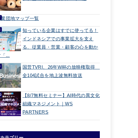
工業団地マップ一覧
知っている企業はすでに使ってる！
インドネシアでの事業拡大を支え
る、従業員・営業・顧客の心を動か
「...
国営TVRI、26年W杯の放映権取得
全104試合を地上波無料放送
【8/7無料セミナー】AI時代の異文化
組織マネジメント｜WS
PARTNERS
カテゴリー