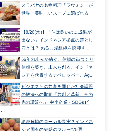
スラバヤの名物料理「ラウォン」が
世界一美味しいスープに選ばれる
【8/26(水)】「仲は良いのに成果が
出ない」インドネシア拠点の落とし
穴とは？ ぬるま湯組織を脱却す...
56年の歩みが紡ぐ、信頼の街づくり
信頼を築き、未来を創る。インドネ
シアを代表するデベロッパー、Ag...
ビジネスとの共創を通じた社会課題
の解決への取組「共創と革新、その
先の環流へ」 中小企業・SDGsビ
...
絶滅危惧のローカル果実？インドネ
シア固有の魅惑のフルーツ5選