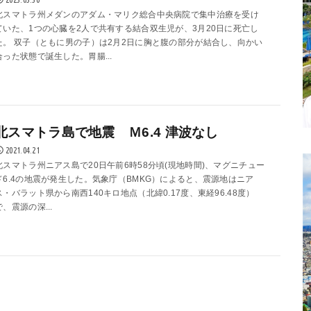
北スマトラ州メダンのアダム・マリク総合中央病院で集中治療を受け
ていた、1つの心臓を2人で共有する結合双生児が、3月20日に死亡し
た。 双子（ともに男の子）は2月2日に胸と腹の部分が結合し、向かい
合った状態で誕生した。胃腸...
北スマトラ島で地震 Ｍ6.4 津波なし
2021.04.21
北スマトラ州ニアス島で20日午前6時58分頃(現地時間)、マグニチュー
ド6.4の地震が発生した。気象庁（BMKG）によると、震源地はニア
ス・バラット県から南西140キロ地点（北緯0.17度、東経96.48度）
で、震源の深...