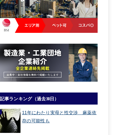
記事ランキング（過去30日）
11年にわたり実母と性交渉 麻薬依
存の可能性も