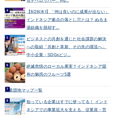
るデベロッパー、Ag...
【8/26(水)】「仲は良いのに成果が出ない」
インドネシア拠点の落とし穴とは？ ぬるま
湯組織を脱却す...
ビジネスとの共創を通じた社会課題の解決
への取組「共創と革新、その先の環流へ」
中小企業・SDGsビジ...
絶滅危惧のローカル果実？インドネシア固
有の魅惑のフルーツ5選
工業団地マップ一覧
知っている企業はすでに使ってる！ インド
ネシアでの事業拡大を支える、従業員・営