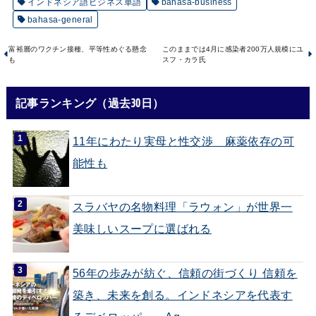
インドネシア語ビジネス単語
bahasa-business
bahasa-general
富裕層のワクチン接種、平等性めぐる懸念
このままでは4月に感染者200万人規模にユ
も
スフ・カラ氏
記事ランキング（過去30日）
11年にわたり実母と性交渉 麻薬依存の可
能性も
スラバヤの名物料理「ラウォン」が世界一
美味しいスープに選ばれる
56年の歩みが紡ぐ、信頼の街づくり 信頼を
築き、未来を創る。インドネシアを代表す