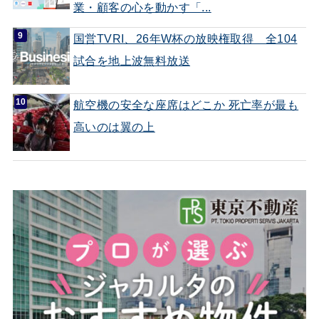
業・顧客の心を動かす「...
国営TVRI、26年W杯の放映権取得 全104
試合を地上波無料放送
航空機の安全な座席はどこか 死亡率が最も
高いのは翼の上