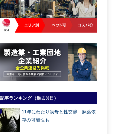
記事ランキング（過去30日）
11年にわたり実母と性交渉 麻薬依
存の可能性も