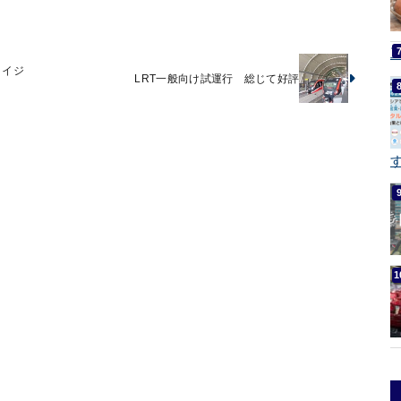
 イジ
LRT一般向け試運行 総じて好評
す