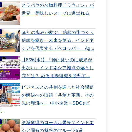
スラバヤの名物料理「ラウォン」が
世界一美味しいスープに選ばれる
56年の歩みが紡ぐ、信頼の街づくり
信頼を築き、未来を創る。インドネ
シアを代表するデベロッパー、Ag...
【8/26(水)】「仲は良いのに成果が
出ない」インドネシア拠点の落とし
穴とは？ ぬるま湯組織を脱却す...
ビジネスとの共創を通じた社会課題
の解決への取組「共創と革新、その
先の環流へ」 中小企業・SDGsビ
...
絶滅危惧のローカル果実？インドネ
シア固有の魅惑のフルーツ5選