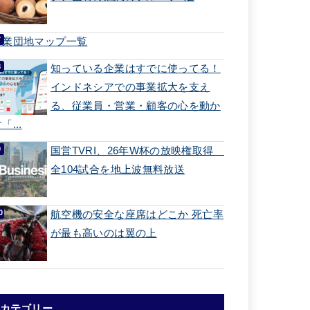
工業団地マップ一覧
知っている企業はすでに使ってる！
インドネシアでの事業拡大を支え
る、従業員・営業・顧客の心を動か
「...
国営TVRI、26年W杯の放映権取得
全104試合を地上波無料放送
航空機の安全な座席はどこか 死亡率
が最も高いのは翼の上
カテゴリー