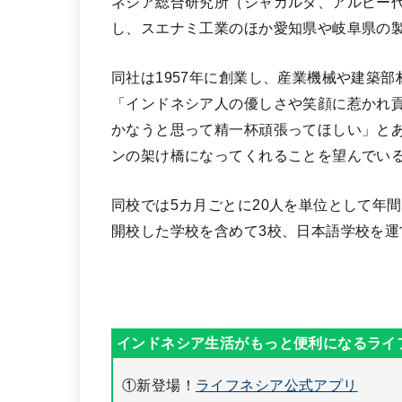
ネシア総合研究所（ジャカルタ、アルビー
し、スエナミ工業のほか愛知県や岐阜県の
同社は1957年に創業し、産業機械や建築
「インドネシア人の優しさや笑顔に惹かれ
かなうと思って精一杯頑張ってほしい」と
ンの架け橋になってくれることを望んでい
同校では5カ月ごとに20人を単位として年
開校した学校を含めて3校、日本語学校を運
①新登場！
ライフネシア公式アプリ