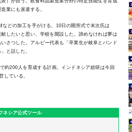
代表）が担う。飲食料品製造業分野の特定技能生を育成
製造業にも派遣する。
部材などの加工を手がける。10日の開所式で末次氏は
貢献したいと思い、学校を開設した。諦めなければ夢は
あいさつした。アルビー代表も「卒業生が岐阜とバンド
る」と話した。
間で約200人を育成する計画。インドネシア総研は今回
営している。
ジ