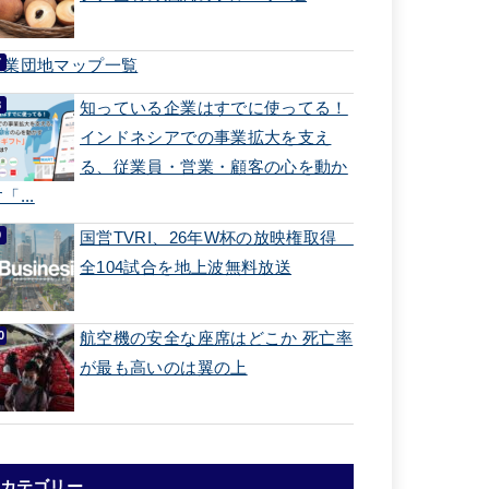
工業団地マップ一覧
知っている企業はすでに使ってる！
インドネシアでの事業拡大を支え
る、従業員・営業・顧客の心を動か
「...
国営TVRI、26年W杯の放映権取得
全104試合を地上波無料放送
航空機の安全な座席はどこか 死亡率
が最も高いのは翼の上
カテゴリー