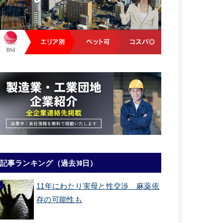
記事ランキング（過去30日）
11年にわたり実母と性交渉 麻薬依
存の可能性も