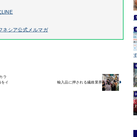
LINE
フネシア公式メルマガ
す
カラ
略をイ
輸入品に押される繊維業界