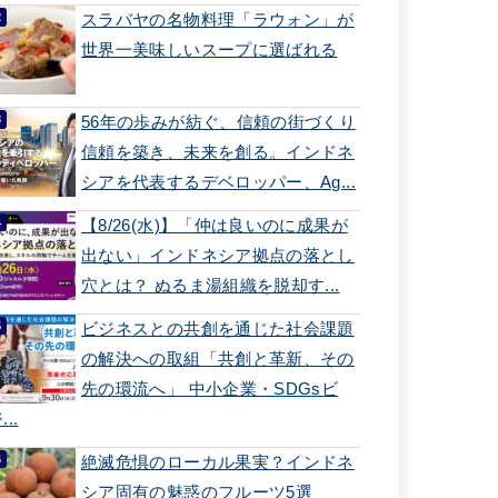
スラバヤの名物料理「ラウォン」が
世界一美味しいスープに選ばれる
56年の歩みが紡ぐ、信頼の街づくり
信頼を築き、未来を創る。インドネ
シアを代表するデベロッパー、Ag...
【8/26(水)】「仲は良いのに成果が
出ない」インドネシア拠点の落とし
穴とは？ ぬるま湯組織を脱却す...
ビジネスとの共創を通じた社会課題
の解決への取組「共創と革新、その
先の環流へ」 中小企業・SDGsビ
...
絶滅危惧のローカル果実？インドネ
シア固有の魅惑のフルーツ5選