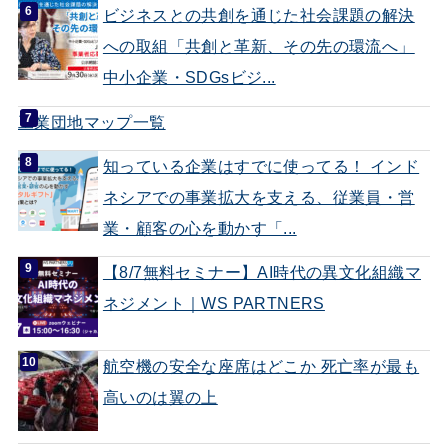
ビジネスとの共創を通じた社会課題の解決
への取組「共創と革新、その先の環流へ」
中小企業・SDGsビジ...
工業団地マップ一覧
知っている企業はすでに使ってる！ インド
ネシアでの事業拡大を支える、従業員・営
業・顧客の心を動かす「...
【8/7無料セミナー】AI時代の異文化組織マ
ネジメント｜WS PARTNERS
航空機の安全な座席はどこか 死亡率が最も
高いのは翼の上