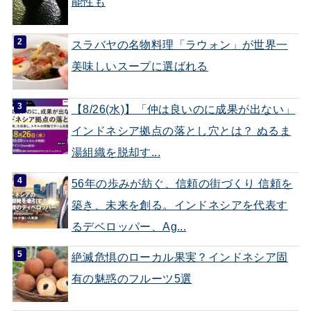
能性も
スラバヤの名物料理「ラウォン」が世界一
美味しいスープに選ばれる
【8/26(水)】「仲は良いのに成果が出ない」
インドネシア拠点の落とし穴とは？ ぬるま
湯組織を脱却す...
56年の歩みが紡ぐ、信頼の街づくり 信頼を
築き、未来を創る。インドネシアを代表す
るデベロッパー、Ag...
絶滅危惧のローカル果実？インドネシア固
有の魅惑のフルーツ5選