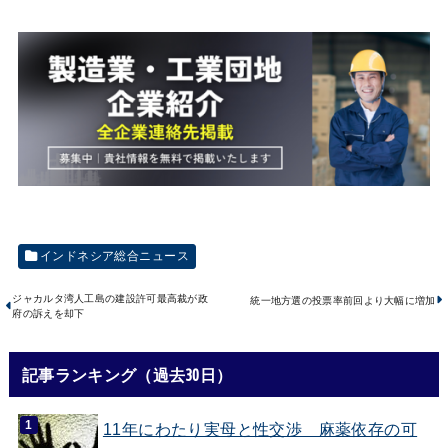
インドネシア総合ニュース
ジャカルタ湾人工島の建設許可最高裁が政
統一地方選の投票率前回より大幅に増加
府の訴えを却下
記事ランキング（過去30日）
11年にわたり実母と性交渉 麻薬依存の可