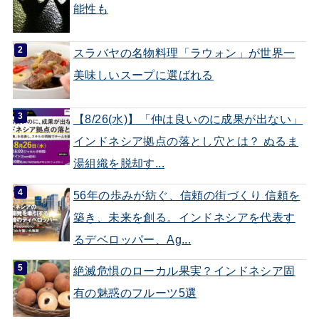
能性も
スラバヤの名物料理「ラウォン」が世界一
美味しいスープに選ばれる
【8/26(水)】「仲は良いのに成果が出ない」
インドネシア拠点の落とし穴とは？ ぬるま
湯組織を脱却す...
56年の歩みが紡ぐ、信頼の街づくり 信頼を
築き、未来を創る。インドネシアを代表す
るデベロッパー、Ag...
絶滅危惧のローカル果実？インドネシア固
有の魅惑のフルーツ5選