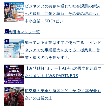
ビジネスとの共創を通じた社会課題の解決
への取組「共創と革新、その先の環流へ」
中小企業・SDGsビジ...
工業団地マップ一覧
知っている企業はすでに使ってる！ インド
ネシアでの事業拡大を支える、従業員・営
業・顧客の心を動かす「...
【8/7無料セミナー】AI時代の異文化組織マ
ネジメント｜WS PARTNERS
航空機の安全な座席はどこか 死亡率が最も
高いのは翼の上