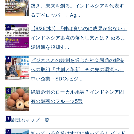
築き、未来を創る。インドネシアを代表す
るデベロッパー、Ag...
【8/26(水)】「仲は良いのに成果が出ない」
インドネシア拠点の落とし穴とは？ ぬるま
湯組織を脱却す...
ビジネスとの共創を通じた社会課題の解決
への取組「共創と革新、その先の環流へ」
中小企業・SDGsビジ...
絶滅危惧のローカル果実？インドネシア固
有の魅惑のフルーツ5選
工業団地マップ一覧
知っている企業はすでに使ってる！ インド