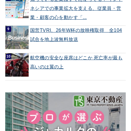
ネシアでの事業拡大を支える、従業員・営
業・顧客の心を動かす「...
国営TVRI、26年W杯の放映権取得 全104
試合を地上波無料放送
航空機の安全な座席はどこか 死亡率が最も
高いのは翼の上