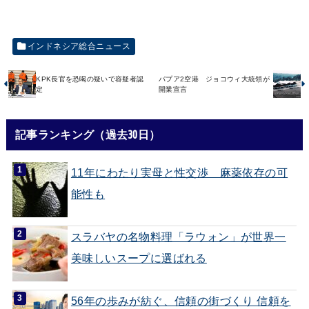
インドネシア総合ニュース
KPK長官を恐喝の疑いで容疑者認
パプア2空港 ジョコウィ大統領が
定
開業宣言
記事ランキング（過去30日）
11年にわたり実母と性交渉 麻薬依存の可
能性も
スラバヤの名物料理「ラウォン」が世界一
美味しいスープに選ばれる
56年の歩みが紡ぐ、信頼の街づくり 信頼を