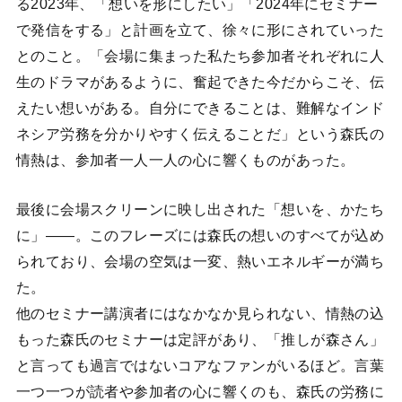
る2023年、「想いを形にしたい」「2024年にセミナー
で発信をする」と計画を立て、徐々に形にされていった
とのこと。「会場に集まった私たち参加者それぞれに人
生のドラマがあるように、奮起できた今だからこそ、伝
えたい想いがある。自分にできることは、難解なインド
ネシア労務を分かりやすく伝えることだ」という森氏の
情熱は、参加者一人一人の心に響くものがあった。
最後に会場スクリーンに映し出された「想いを、かたち
に」――。このフレーズには森氏の想いのすべてが込め
られており、会場の空気は一変、熱いエネルギーが満ち
た。
他のセミナー講演者にはなかなか見られない、情熱の込
もった森氏のセミナーは定評があり、「推しが森さん」
と言っても過言ではないコアなファンがいるほど。言葉
一つ一つが読者や参加者の心に響くのも、森氏の労務に