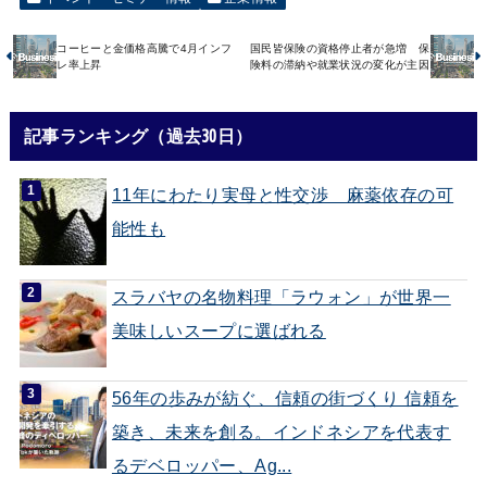
コーヒーと金価格高騰で4月インフ
国民皆保険の資格停止者が急増 保
レ率上昇
険料の滞納や就業状況の変化が主因
記事ランキング（過去30日）
11年にわたり実母と性交渉 麻薬依存の可
能性も
スラバヤの名物料理「ラウォン」が世界一
美味しいスープに選ばれる
56年の歩みが紡ぐ、信頼の街づくり 信頼を
築き、未来を創る。インドネシアを代表す
るデベロッパー、Ag...