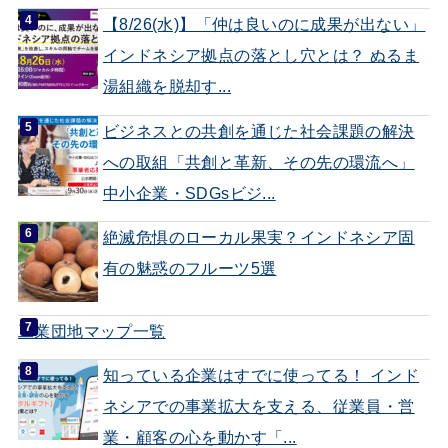
【8/26(水)】「仲は良いのに成果が出ない」
インドネシア拠点の落とし穴とは？ ぬるま
湯組織を脱却す...
ビジネスとの共創を通じた社会課題の解決
への取組「共創と革新、その先の環流へ」
中小企業・SDGsビジ...
絶滅危惧のローカル果実？インドネシア固
有の魅惑のフルーツ5選
工業団地マップ一覧
知っている企業はすでに使ってる！ インド
ネシアでの事業拡大を支える、従業員・営
業・顧客の心を動かす「...