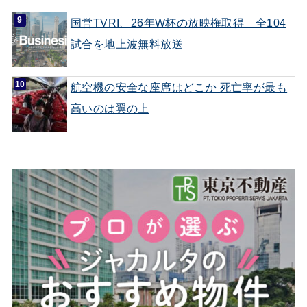
国営TVRI、26年W杯の放映権取得 全104
試合を地上波無料放送
航空機の安全な座席はどこか 死亡率が最も
高いのは翼の上