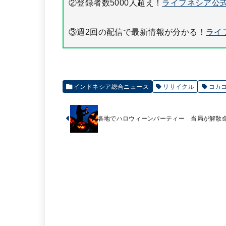
②登録者数5000人超え！
ライフネシア公式
③週2回の配信で最新情報が分かる！
ライ
インドネシア総合ニュース
リサイクル
コカ
各地でハロウィーンパーティー 当局が解散