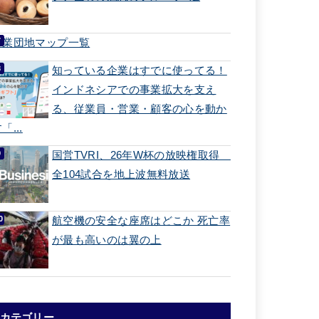
工業団地マップ一覧
知っている企業はすでに使ってる！
インドネシアでの事業拡大を支え
る、従業員・営業・顧客の心を動か
「...
国営TVRI、26年W杯の放映権取得
全104試合を地上波無料放送
航空機の安全な座席はどこか 死亡率
が最も高いのは翼の上
カテゴリー