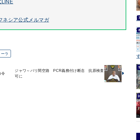
LINE
フネシア公式メルマガ
コーラ
す
ジャワ～バリ間空路 PCR義務付け断念 抗原検査
命令
可に