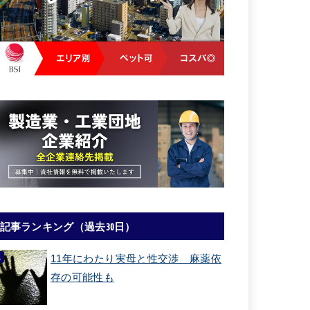
記事ランキング（過去30日）
11年にわたり実母と性交渉 麻薬依
存の可能性も