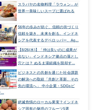
スラバヤの名物料理「ラウォン」が
世界一美味しいスープに選ばれる
56年の歩みが紡ぐ、信頼の街づくり
信頼を築き、未来を創る。インドネ
シアを代表するデベロッパー、Ag...
【8/26(水)】「仲は良いのに成果が
出ない」インドネシア拠点の落とし
穴とは？ ぬるま湯組織を脱却す...
ビジネスとの共創を通じた社会課題
の解決への取組「共創と革新、その
先の環流へ」 中小企業・SDGsビ
...
絶滅危惧のローカル果実？インドネ
シア固有の魅惑のフルーツ5選