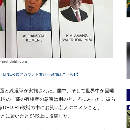
) inet.detik.com
破！LINE公式アカウント友だち追加はこちら
領選と総選挙が実施された。国中、そして世界中が固唾
挙区の一部の有権者の意識は別のところにあった。彼ら
DPD RI)候補の中にお笑い芸人のコメンこと、
顔があることに驚いたとSNS上に投稿した。