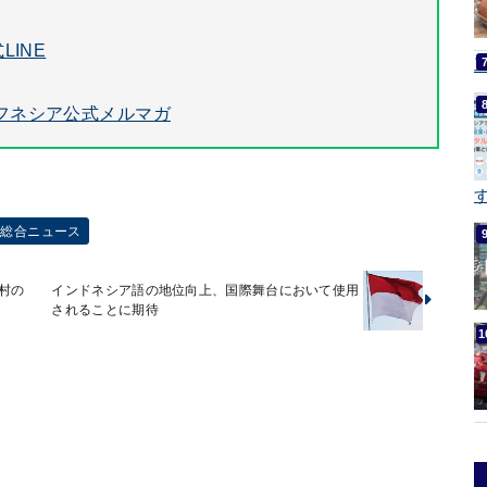
LINE
フネシア公式メルマガ
す
ア総合ニュース
村の
インドネシア語の地位向上、国際舞台において使用
されることに期待