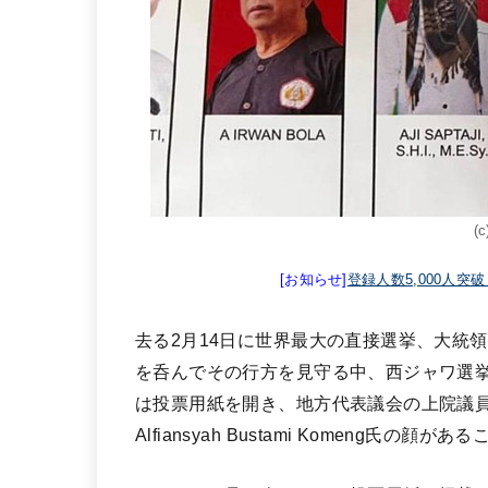
(c
[お知らせ]
登録人数5,000人突
去る2月14日に世界最大の直接選挙、大統
を呑んでその行方を見守る中、西ジャワ選
は投票用紙を開き、地方代表議会の上院議員(
Alfiansyah Bustami Komeng氏の