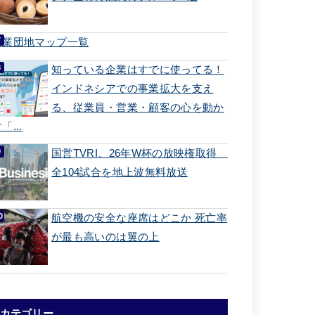
工業団地マップ一覧
知っている企業はすでに使ってる！
インドネシアでの事業拡大を支え
る、従業員・営業・顧客の心を動か
「...
国営TVRI、26年W杯の放映権取得
全104試合を地上波無料放送
航空機の安全な座席はどこか 死亡率
が最も高いのは翼の上
カテゴリー