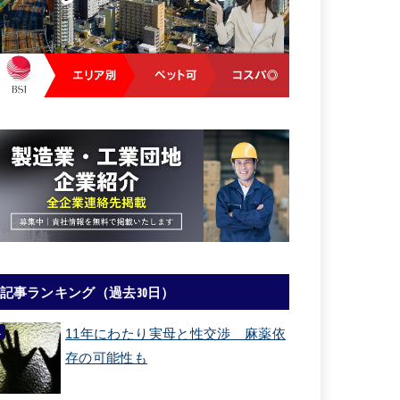
記事ランキング（過去30日）
11年にわたり実母と性交渉 麻薬依
存の可能性も