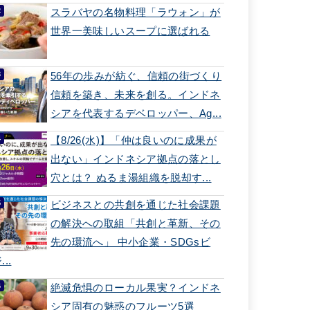
スラバヤの名物料理「ラウォン」が
世界一美味しいスープに選ばれる
56年の歩みが紡ぐ、信頼の街づくり
信頼を築き、未来を創る。インドネ
シアを代表するデベロッパー、Ag...
【8/26(水)】「仲は良いのに成果が
出ない」インドネシア拠点の落とし
穴とは？ ぬるま湯組織を脱却す...
ビジネスとの共創を通じた社会課題
の解決への取組「共創と革新、その
先の環流へ」 中小企業・SDGsビ
...
絶滅危惧のローカル果実？インドネ
シア固有の魅惑のフルーツ5選