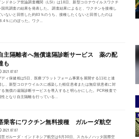
インドネシア世論調査機関（LSI）は18日、新型コロナウイルスワクチ
ン国民調査の結果を発表した。 調査結果によると、ワクチンを接種し
ていないと回答した約83％のうち、接種したくないと回答したのは
36.4％にのぼった。ワク...
自主隔離者へ無償遠隔診断サービス 薬の配
達も
2021.07.07
ブディ保健相は5日、医療プラットフォーム事業を展開する11社と連
携し、新型コロナウイルスに感染した軽症患者または無症状患者に対
する無償の遠隔診断サービスを導入すると明らかにした。PCR検査で
陽性となり自主隔離を行っている...
搭乗客にワクチン無料接種 ガルーダ航空
2021.07.07
国営ガルーダ・インドネシア航空は6月30日、スカルノハッタ国際空