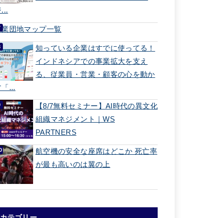
...
工業団地マップ一覧
知っている企業はすでに使ってる！
インドネシアでの事業拡大を支え
る、従業員・営業・顧客の心を動か
「...
【8/7無料セミナー】AI時代の異文化
組織マネジメント｜WS
PARTNERS
航空機の安全な座席はどこか 死亡率
が最も高いのは翼の上
カテゴリー