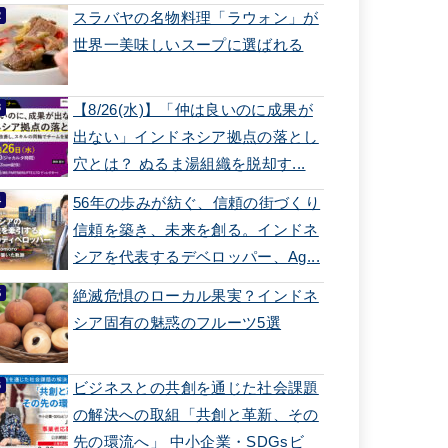
スラバヤの名物料理「ラウォン」が
世界一美味しいスープに選ばれる
【8/26(水)】「仲は良いのに成果が
出ない」インドネシア拠点の落とし
穴とは？ ぬるま湯組織を脱却す...
56年の歩みが紡ぐ、信頼の街づくり
信頼を築き、未来を創る。インドネ
シアを代表するデベロッパー、Ag...
絶滅危惧のローカル果実？インドネ
シア固有の魅惑のフルーツ5選
ビジネスとの共創を通じた社会課題
の解決への取組「共創と革新、その
先の環流へ」 中小企業・SDGsビ