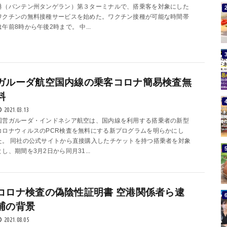
港（バンテン州タンゲラン）第３ターミナルで、搭乗客を対象にした
ワクチンの無料接種サービスを始めた。ワクチン接種が可能な時間帯
は午前8時から午後2時まで。 中...
ガルーダ航空国内線の乗客コロナ簡易検査無
料
2021.03.13
国営ガルーダ・インドネシア航空は、国内線を利用する搭乗者の新型
コロナウィルスのPCR検査を無料にする新プログラムを明らかにし
た。 同社の公式サイトから直接購入したチケットを持つ搭乗者を対象
とし、期間を3月2日から同月31...
コロナ検査の偽陰性証明書 空港関係者ら逮
捕の背景
2021.08.05