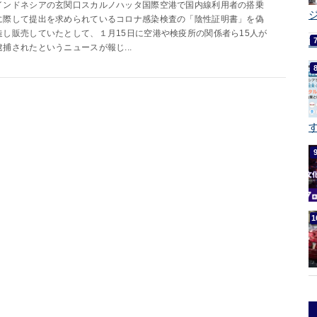
インドネシアの玄関口スカルノハッタ国際空港で国内線利用者の搭乗
ジ
に際して提出を求められているコロナ感染検査の「陰性証明書」を偽
造し販売していたとして、１月15日に空港や検疫所の関係者ら15人が
逮捕されたというニュースが報じ...
す