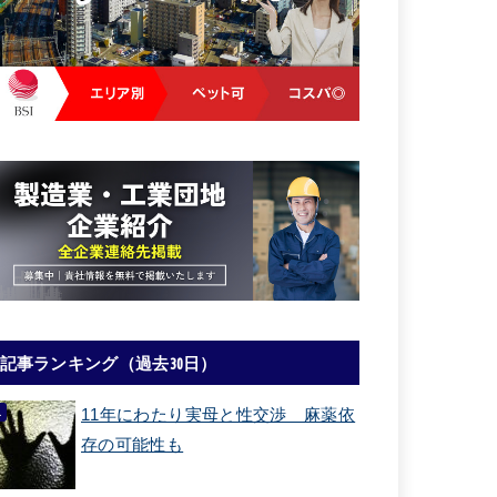
記事ランキング（過去30日）
11年にわたり実母と性交渉 麻薬依
存の可能性も