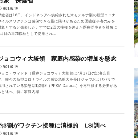
対象 保健省
2021.07.19
保健省は16日、インドネシアへ供給された米モデルナ製の新型コロナ
ウイルスワクチンは確保できる量に限りがあるため医療従事者のみを
対象とすると発表した。すでに2回の接種を終えた医療従事者を対象に
3回目の追加接種として使用され...
ジョコウィ大統領 家庭内感染の増加を懸念
2021.07.19
ジョコ・ウィドド（通称ジョコウィ）大統領は7月17日の記者会見
で、昨今の新型コロナウイルス感染急拡大を受けジャワおよびバリで
適用されている緊急活動制限（PPKM Darurat）を再評価する必要があ
ると述べ、特に家庭内感...
約3割がワクチン接種に消極的 LSI調べ
2021.07.19