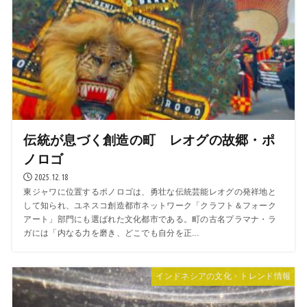
伝統が息づく創造の町 レオグの故郷・ポ
ノロゴ
2025.12.18
東ジャワに位置するポノロゴは、勇壮な伝統芸能レオグの発祥地と
して知られ、ユネスコ創造都市ネットワーク「クラフト＆フォーク
アート」部門にも選ばれた文化都市である。町の古名プラマナ・ラ
ガには「内なる力を磨き、どこでも自分を正...
インドネシアの文化・トレンド情報