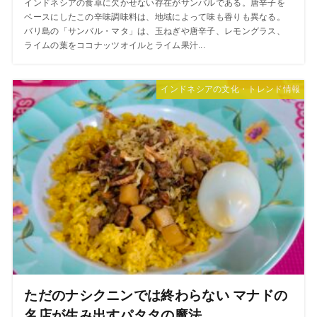
インドネシアの食卓に欠かせない存在がサンバルである。唐辛子を
ベースにしたこの辛味調味料は、地域によって味も香りも異なる。
バリ島の「サンバル・マタ」は、玉ねぎや唐辛子、レモングラス、
ライムの葉をココナッツオイルとライム果汁...
インドネシアの文化・トレンド情報
ただのナシクニンでは終わらない マナドの
名店が生み出すパタタの魔法