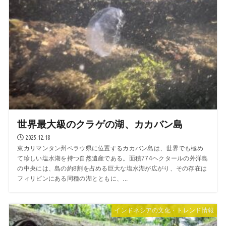
世界最大級のクラゲの湖、カカバン島
2025.12.18
東カリマンタン州ベラウ県に位置するカカバン島は、世界でも極め
て珍しい塩水湖を持つ自然遺産である。面積774ヘクタールの外洋島
の中央には、島の約8割を占める巨大な塩水湖が広がり、その存在は
フィリピンにある同種の湖とともに、...
インドネシアの文化・トレンド情報