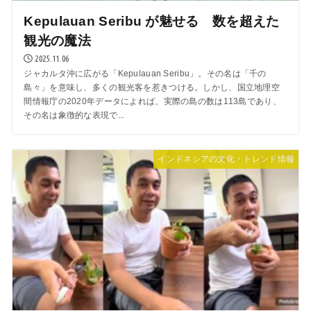
Kepulauan Seribu が魅せる 数を超えた
観光の魔法
2025.11.06
ジャカルタ沖に広がる「Kepulauan Seribu」。その名は「千の
島々」を意味し、多くの観光客を惹きつける。しかし、国立地理空
間情報庁の2020年データによれば、実際の島の数は113島であり、
その名は象徴的な表現で...
インドネシアの文化・トレンド情報