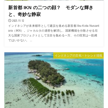
新首都 IKN の二つの顔？ モダンな輝き
と、奇妙な静寂
2025.11.12
インドネシアが未来都市として建設を進める新首都 Ibu Kota Nusant
ara（IKN）。ジャカルタの過密を解消し、国家機能を分散させる壮
大な国家プロジェクトとして注目を集める一方、その現実は一筋縄
ではいかない。 ...
インドネシアの文化・トレンド情報