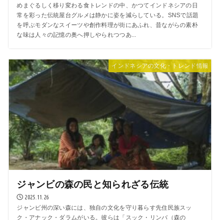
めまぐるしく移り変わる食トレンドの中、かつてインドネシアの日
常を彩った伝統屋台グルメは静かに姿を減らしている。SNSで話題
を呼ぶモダンなスイーツや創作料理が街にあふれ、昔ながらの素朴
な味は人々の記憶の奥へ押しやられつつあ...
インドネシアの文化・トレンド情報
ジャンビの森の民と知られざる伝統
2025.11.26
ジャンビ州の深い森には、独自の文化を守り暮らす先住民族スッ
ク・アナック・ダラムがいる。彼らは「スック・リンバ（森の