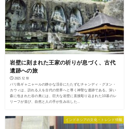
岩壁に刻まれた王家の祈りが息づく、古代
遺跡への旅
2025.12.10
バリ島ギャニャールの静かな渓谷にたたずむチャンディ・グヌン・
カウィは、訪れる人を古代の世界へと導く神聖な遺跡である。深い
森に包まれた谷の奥には、巨大な岩壁に直接彫り込まれた10基のレ
リーフが並び、自然と人の手が生み出した...
インドネシアの文化・トレンド情報