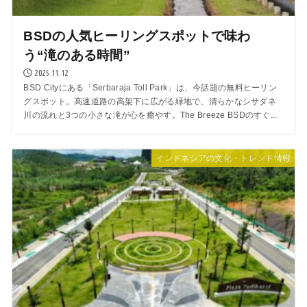
BSDの人気ヒーリングスポットで味わ
う“滝のある時間”
2025.11.12
BSD Cityにある「Serbaraja Toll Park」は、今話題の無料ヒーリン
グスポット。高速道路の高架下に広がる緑地で、清らかなシサダネ
川の流れと3つの小さな滝が心を癒やす。The Breeze BSDのすぐ...
インドネシアの文化・トレンド情報