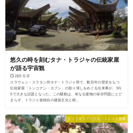
悠久の時を刻むタナ・トラジャの伝統家屋
が語る宇宙観
2025.12.23
スラウェシ・スラタン州タナ・トラジャ県で、数百年の歴史をもつ
伝統家屋「トンコナン・カプン」の取り壊しをめぐる出来事が、SN
Sで大きな話題となった。この騒動は、単なる建物の保存問題にとど
まらず、トラジャ族独自の建築文化と精...
インドネシアの文化・トレンド情報