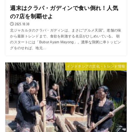
週末はクラパ・ガディンで食い倒れ！人気
の7店を制覇せよ
2025.10.30
北ジャカルタのクラパ・ガディンは、まさに“グルメ天国”。老舗の味
から最新トレンドまで、食欲を刺激する名店がひしめいている。 朝
のスタートには「Bubur Ayam Mayong」。濃厚な鶏粥に串トッピン
グをのせれば、地元...
インドネシアの文化・トレンド情報