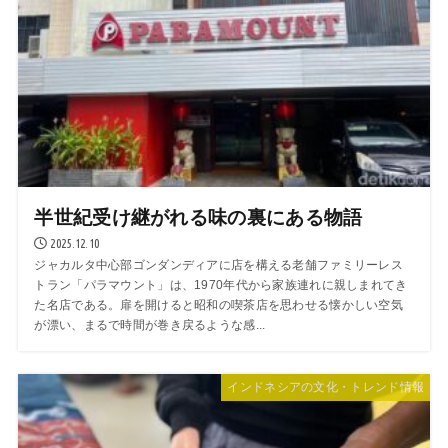
半世紀受け継がれる味の裏にある物語
2025.12.10
ジャカルタ中心部ゴンダンディアに店を構える老舗ファミリーレス
トラン「パラマウント」は、1970年代から家族連れに親しまれてき
た名店である。扉を開けると昭和の喫茶店を思わせる懐かしい空気
が漂い、まるで時間が巻き戻るような感...
インドネシアの文化・トレンド情報