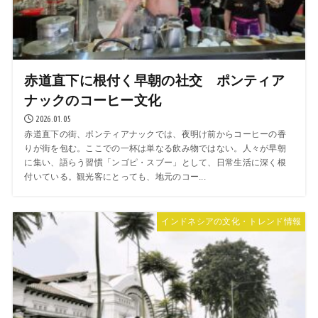
赤道直下に根付く早朝の社交 ポンティア
ナックのコーヒー文化
2026.01.05
赤道直下の街、ポンティアナックでは、夜明け前からコーヒーの香
りが街を包む。ここでの一杯は単なる飲み物ではない。人々が早朝
に集い、語らう習慣「ンゴピ・スブー」として、日常生活に深く根
付いている。観光客にとっても、地元のコー...
インドネシアの文化・トレンド情報