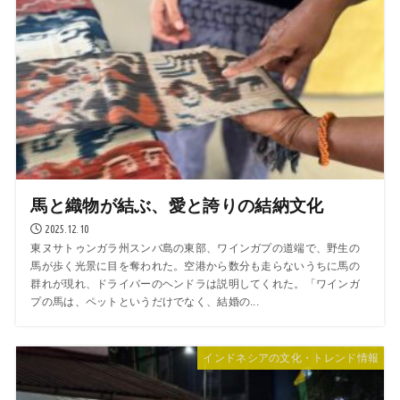
馬と織物が結ぶ、愛と誇りの結納文化
2025.12.10
東ヌサトゥンガラ州スンバ島の東部、ワインガプの道端で、野生の
馬が歩く光景に目を奪われた。空港から数分も走らないうちに馬の
群れが現れ、ドライバーのヘンドラは説明してくれた。「ワインガ
プの馬は、ペットというだけでなく、結婚の...
インドネシアの文化・トレンド情報