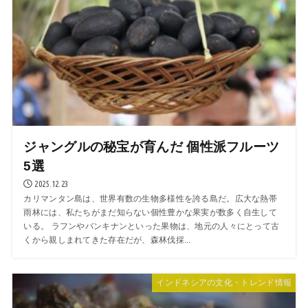
ジャングルの秘宝が育んだ 個性派フルーツ
5選
2025.12.23
カリマンタン島は、世界有数の生物多様性を誇る島だ。広大な熱帯
雨林には、私たちがまだ知らない個性豊かな果実が数多く自生して
いる。 ラフンやバンキナンといった果物は、地元の人々にとって古
くから親しまれてきた存在だが、森林伐採...
インドネシアの文化・トレンド情報