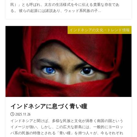
民）」とも呼ばれ、太古の生活様式を今に伝える貴重な存在であ
る。 彼らの起源には諸説あり、ウェッド系民族の子...
インドネシアの文化・トレンド情報
インドネシアに息づく青い瞳
2025.11.26
インドネシアと聞けば、多様な民族と文化が渦巻く南国の国という
イメージが強い。しかし、この広大な群島には、一般的にヨーロッ
パ系の民族の特徴とされる「青い瞳」を持つ人々が、今もそれぞれ