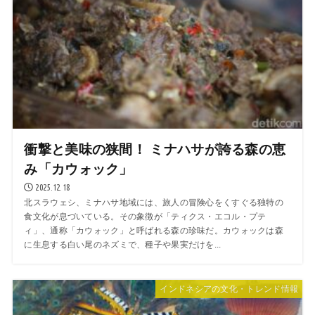
衝撃と美味の狭間！ ミナハサが誇る森の恵
み「カウォック」
2025.12.18
北スラウェシ、ミナハサ地域には、旅人の冒険心をくすぐる独特の
食文化が息づいている。その象徴が「ティクス・エコル・プテ
ィ」、通称「カウォック」と呼ばれる森の珍味だ。カウォックは森
に生息する白い尾のネズミで、種子や果実だけを...
インドネシアの文化・トレンド情報