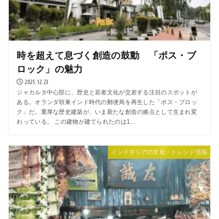
時を超えて息づく創造の鼓動 「ポス・ブ
ロック」の魅力
2025.12.23
ジャカルタ中心部に、歴史と若者文化が交差する注目のスポットが
ある。オランダ領東インド時代の郵便局を再生した「ポス・ブロッ
ク」だ。重厚な歴史建築が、いま新たな創造の拠点として生まれ変
わっている。 この建物が建てられたのは1...
インドネシアの文化・トレンド情報