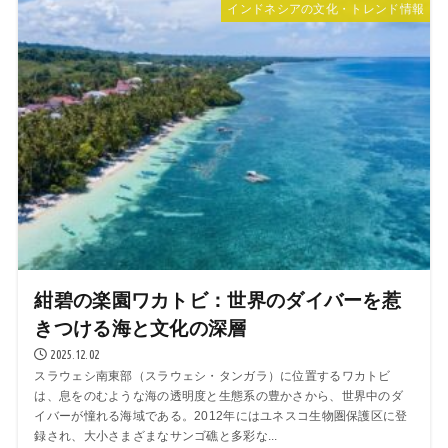
インドネシアの文化・トレンド情報
紺碧の楽園ワカトビ：世界のダイバーを惹
きつける海と文化の深層
2025.12.02
スラウェシ南東部（スラウェシ・タンガラ）に位置するワカトビ
は、息をのむような海の透明度と生態系の豊かさから、世界中のダ
イバーが憧れる海域である。2012年にはユネスコ生物圏保護区に登
録され、大小さまざまなサンゴ礁と多彩な...