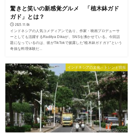
驚きと笑いの新感覚グルメ 「植木鉢ガド
ガド」とは？
2025.11.06
インドネシアの人気コメディアンであり、作家・映画プロデューサ
ーとしても活躍するRaditya Dikaが、SNSを沸かせている。今回話
題になっているのは、彼がTikTokで披露した“植木鉢ガドガド”という
奇抜な料理体験だ...
インドネシアの文化・トレンド情報