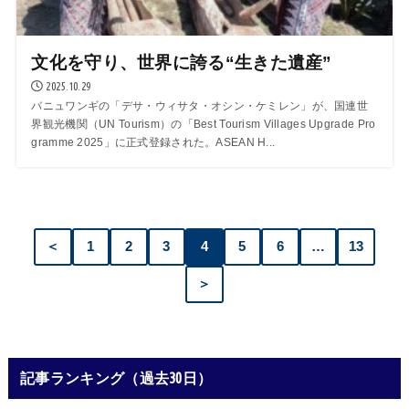
文化を守り、世界に誇る“生きた遺産”
2025.10.29
バニュワンギの「デサ・ウィサタ・オシン・ケミレン」が、国連世
界観光機関（UN Tourism）の「Best Tourism Villages Upgrade Pro
gramme 2025」に正式登録された。ASEAN H...
＜
1
2
3
4
5
6
…
13
＞
記事ランキング（過去30日）