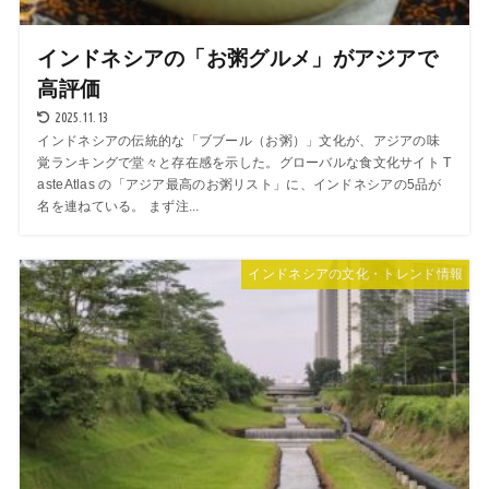
インドネシアの「お粥グルメ」がアジアで
高評価
2025.11.13
インドネシアの伝統的な「ブブール（お粥）」文化が、アジアの味
覚ランキングで堂々と存在感を示した。グローバルな食文化サイト T
asteAtlas の「アジア最高のお粥リスト」に、インドネシアの5品が
名を連ねている。 まず注...
インドネシアの文化・トレンド情報